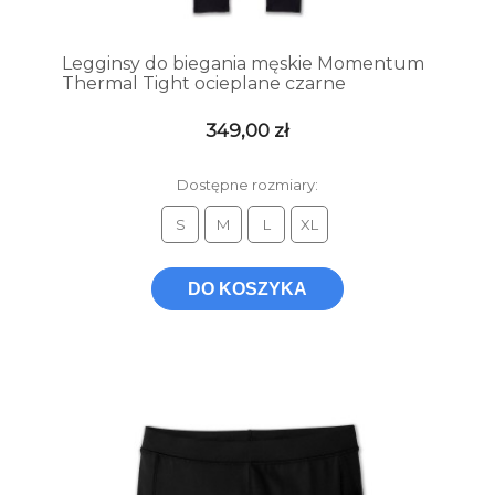
Legginsy do biegania męskie Momentum
Thermal Tight ocieplane czarne
349,00 zł
Dostępne rozmiary:
S
M
L
XL
DO KOSZYKA