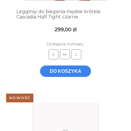
Legginsy do biegania męskie krótkie
Cascadia Half Tight czarne
299,00 zł
Dostępne rozmiary:
S
M
L
DO KOSZYKA
NOWOŚĆ