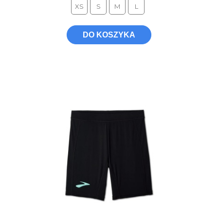
XS
S
M
L
DO KOSZYKA