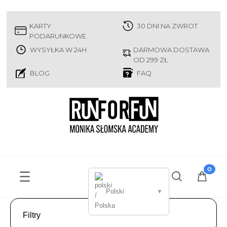
KARTY
30 DNI NA ZWROT
PODARUNKOWE
WYSYŁKA W 24H
DARMOWA DOSTAWA
OD 299 ZŁ
BLOG
FAQ
Polski
▼
Filtry