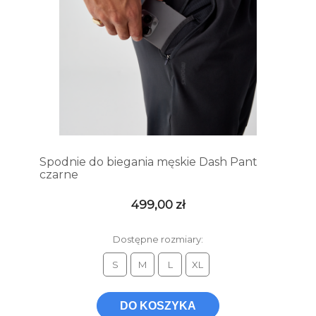
Spodnie do biegania męskie Dash Pant
czarne
499,00 zł
Dostępne rozmiary:
S
M
L
XL
DO KOSZYKA