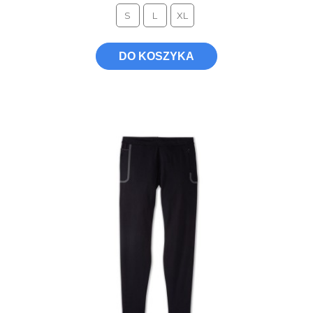
S
L
XL
DO KOSZYKA