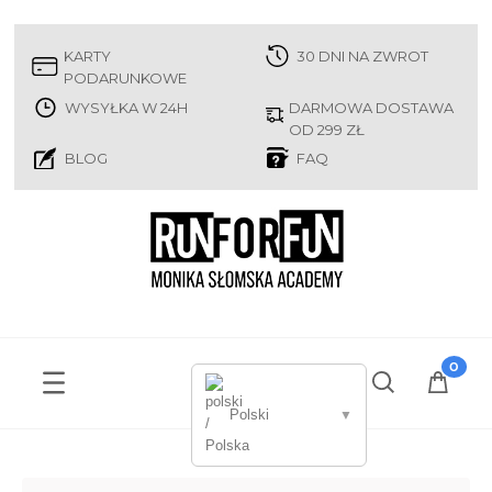
KARTY
30 DNI NA ZWROT
PODARUNKOWE
WYSYŁKA W 24H
DARMOWA DOSTAWA
OD 299 ZŁ
BLOG
FAQ
Polski
▼